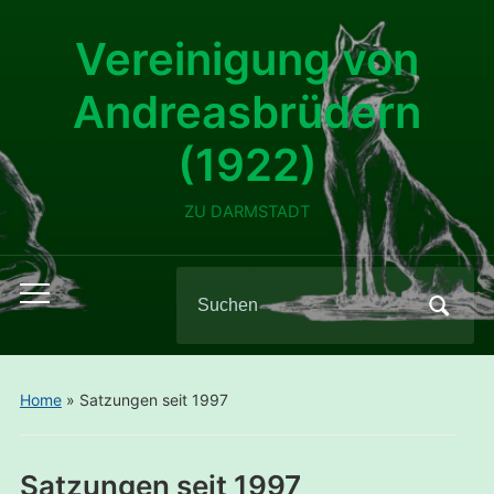
Vereinigung von
Andreasbrüdern
(1922)
ZU DARMSTADT
Search
Toggle
for:
mobile
menu
Home
»
Satzungen seit 1997
Satzungen seit 1997