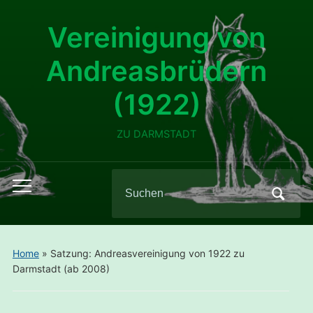
Vereinigung von
Andreasbrüdern
(1922)
ZU DARMSTADT
Search
Toggle
for:
mobile
menu
Home
»
Satzung: Andreasvereinigung von 1922 zu
Darmstadt (ab 2008)